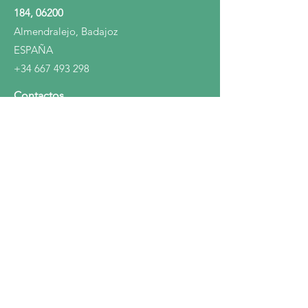
184, 06200
Almendralejo, Badajoz
ESPAÑA
+34 667 493 298
Contactos
Presidencia
Secretaría Campo y Recta
Carreras en Recta
Temas
Recta
Galgos en Campo
Inscripciones
Vacunación
Entrenamiento