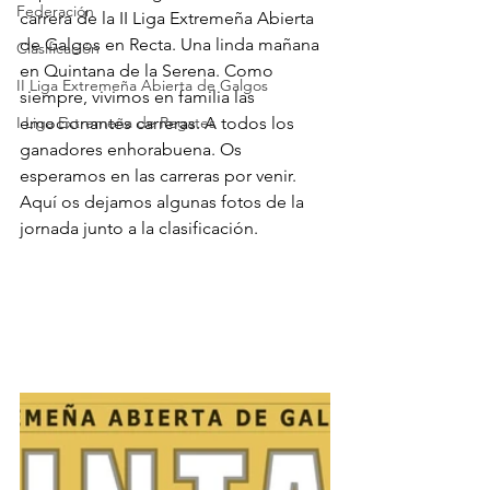
Federación
carrera de la II Liga Extremeña Abierta 
de Galgos en Recta. Una linda mañana 
Clasificación
en Quintana de la Serena. Como 
II Liga Extremeña Abierta de Galgos
siempre, vivimos en familia las 
I Liga Extremeña de Regates
emocionantes carreras. A todos los 
ganadores enhorabuena. Os 
esperamos en las carreras por venir. 
Aquí os dejamos algunas fotos de la 
jornada junto a la clasificación.