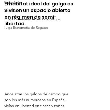
Federación
El hábitat ideal del galgo es 
vivir en un espacio abierto 
Clasificación
en régimen de semi-
II Liga Extremeña Abierta de Galgos
libertad.
I Liga Extremeña de Regates
Años atrás los galgos de campo que 
son los más numerosos en España, 
vivían en libertad en fincas y zonas 