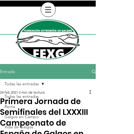
Entrada
Todas las entradas
24 feb 2021
2 min de lectura
Todas las entradas
Primera Jornada de
Recta
Semifinales del LXXXIII
Galgos en Campo
Campeonato de
Vida de Galgos
España de Galgos en