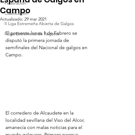
Federación
Campo
Clasificación
Actualizado:
29 mar 2021
II Liga Extremeña Abierta de Galgos
El presente lunes 1 de Febrero se 
I Liga Extremeña de Regates
disputó la primera jornada de 
semifinales del Nacional de galgos en 
Campo.
El corredero de Alcaudete en la 
localidad sevillana del Viso del Alcor, 
amanecía con malas noticias para el 
mundo galguero. Primero porque 