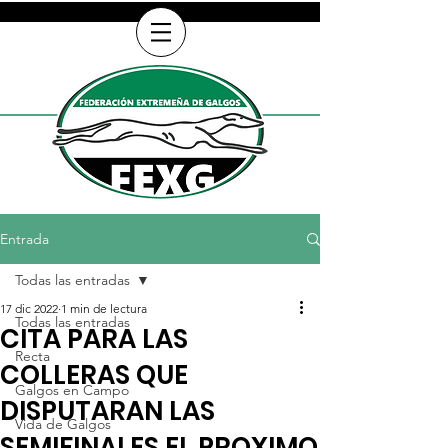
Entrada
Todas las entradas
17 dic 2022
1 min de lectura
Todas las entradas
CITA PARA LAS
Recta
COLLERAS QUE
Galgos en Campo
DISPUTARAN LAS
Vida de Galgos
SEMIFINALES EL PROXIMO