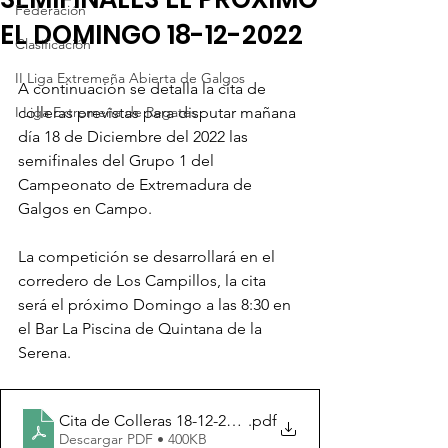
Federación
EL DOMINGO 18-12-2022
Clasificación
II Liga Extremeña Abierta de Galgos
A continuación se detalla la cita de 
I Liga Extremeña de Regates
colleras previstas para disputar mañana 
día 18 de Diciembre del 2022 las 
semifinales del Grupo 1 del 
Campeonato de Extremadura de 
Galgos en Campo.
La competición se desarrollará en el 
corredero de Los Campillos, la cita 
será el próximo Domingo a las 8:30 en 
el Bar La Piscina de Quintana de la 
Serena.
Cita de Colleras 18-12-2022
.pdf
Descargar PDF • 400KB