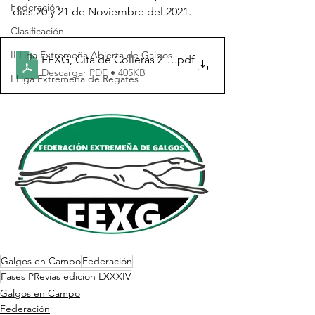
Federación
días 20 y 21 de Noviembre del 2021.
Clasificación
II Liga Extremeña Abierta de Galgos
FEXG, Cita de Colleras 20 y 21-11-2021
.pdf
Descargar PDF • 405KB
I Liga Extremeña de Regates
Galgos en Campo
Federación
Fases PRevias edicion LXXXIV
Galgos en Campo
Federación