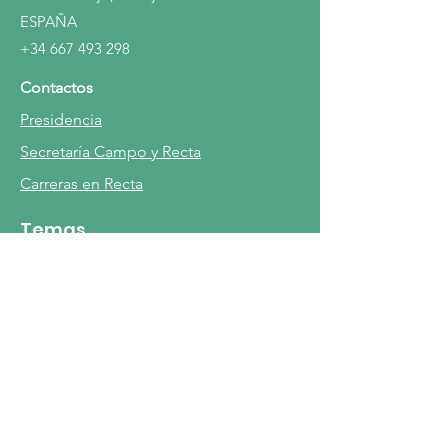
ESPAÑA
+34 667 493 298
Contactos
Presidencia
Secretaría Campo y Recta
Carreras en Recta
Temas
Recta
Galgos en Campo
Inscripciones
Vacunación
Entrenamiento
Vida de Galgos