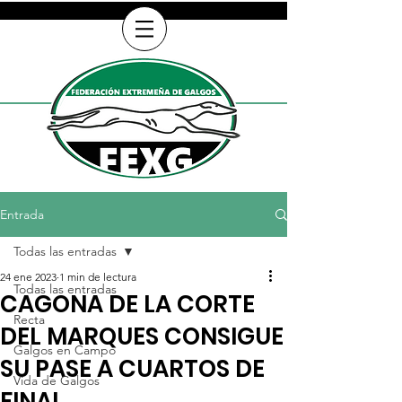
Entrada
Todas las entradas
24 ene 2023
1 min de lectura
Todas las entradas
CAGONA DE LA CORTE
Recta
DEL MARQUES CONSIGUE
Galgos en Campo
SU PASE A CUARTOS DE
Vida de Galgos
FINAL