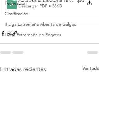
Acta Junta Electoral 18-05-2024
.pdf
Federación
Descargar PDF • 38KB
Clasificación
II Liga Extremeña Abierta de Galgos
I Liga Extremeña de Regates
Ver todo
Entradas recientes