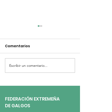
Comentarios
Escribir un comentario...
ACTA DE LA ASAMBLEA
COMUNICADO 
GENERAL ORDINARIA.
DE LA ASAMBL
GENERAL.
FEDERACIÓN EXTREMEÑA
DE GALGOS