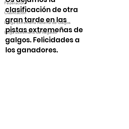
Federación
clasificación de otra 
Clasificación
gran tarde en las 
II Liga Extremeña Abierta de Galgos
pistas extremeñas de 
I Liga Extremeña de Regates
galgos. Felicidades a 
los ganadores. 