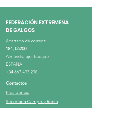
GENERAL.
FEDERACIÓN EXTREMEÑA
DE GALGOS
Apartado de correos:
184, 06200
Almendralejo, Badajoz
ESPAÑA
+34 667 493 298
Contactos
Presidencia
Secretaría Campo y Recta
Carreras en Recta
Temas