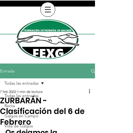
Entrada
Todas las entradas
7 feb 2022
1 min de lectura
Todas las entradas
ZURBARÁN -
Recta
Clasificación del 6 de
Galgos en Campo
Febrero
Vida de Galgos
Os dejamos la 