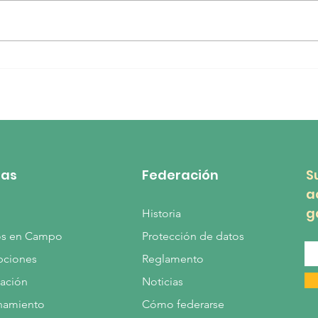
ACTA DE LA ASAMBLEA
COM
GENERAL ORDINARIA.
LA 
as
Federación
S
a
g
Historia
os en Campo
Protección de datos
ipciones
Reglamento
ación
Noticias
namiento
Cómo federarse