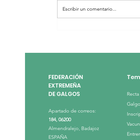
Escribir un comentario...
¡¡¡COMIENZAN LAS
RESERVAS DE COLLERAS!!!
FEDERACIÓN
Tem
EXTREMEÑA
DE GALGOS
Recta
Galg
Apartado de correos:
Inscr
184, 06200
Vacun
Almendralejo, Badajoz
Entre
ESPAÑA