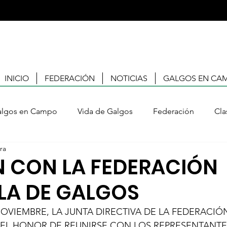
INICIO
FEDERACIÓN
NOTICIAS
GALGOS EN CA
algos en Campo
Vida de Galgos
Federación
Cla
ra
algos
I Liga Extremeña de Regates
N CON LA FEDERACIÓN
LA DE GALGOS
NOVIEMBRE, LA JUNTA DIRECTIVA DE LA FEDERACI
EL HONOR DE REUNIRSE CON LOS REPRESENTANTES