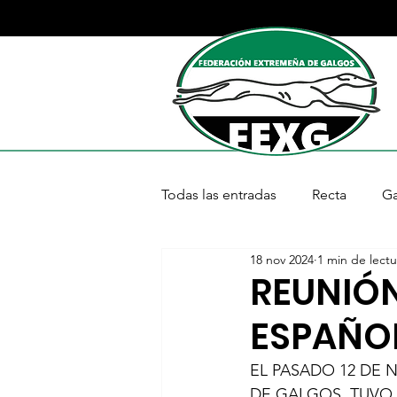
Todas las entradas
Recta
G
18 nov 2024
1 min de lectu
II Liga Extremeña Abierta de G
REUNIÓ
ESPAÑO
EL PASADO 12 DE 
DE GALGOS, TUVO 