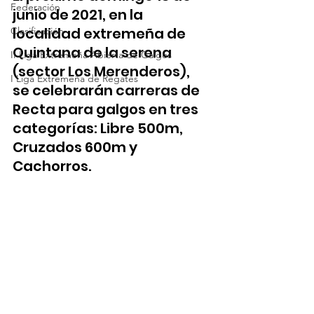
Federación
junio de 2021, en la 
localidad extremeña de 
Clasificación
Quintana de la serena 
II Liga Extremeña Abierta de Galgos
(sector Los Merenderos), 
I Liga Extremeña de Regates
se celebrarán carreras de 
Recta para galgos en tres 
categorías: Libre 500m, 
Cruzados 600m y 
Cachorros.