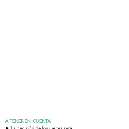
A TENER EN  CUENTA
► La decisión de los jueces será 