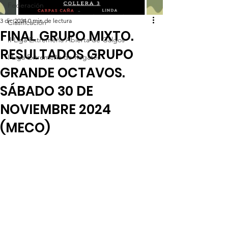
Federación
3 dic 2024
0 min de lectura
Clasificación
FINAL GRUPO MIXTO.
II Liga Extremeña Abierta de Galgos
RESULTADOS GRUPO
I Liga Extremeña de Regates
GRANDE OCTAVOS.
SÁBADO 30 DE
NOVIEMBRE 2024
(MECO)