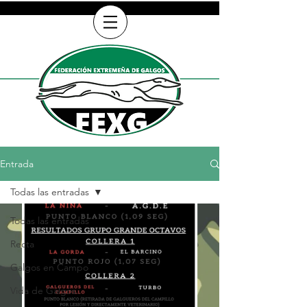
Entrada
Todas las entradas
Todas las entradas
Recta
Galgos en Campo
Vida de Galgos