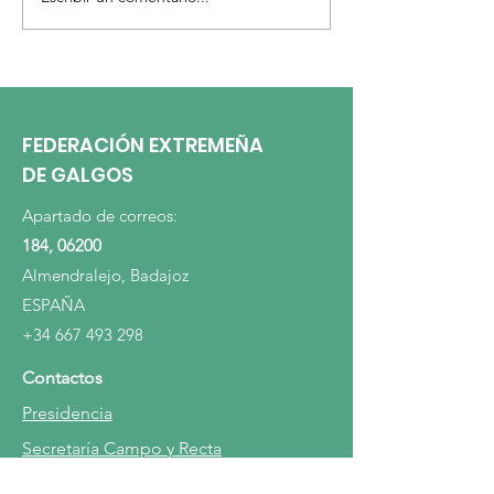
ACTA DE LA ASAMBLEA
COMUNICADO 
GENERAL ORDINARIA.
DE LA ASAMBL
GENERAL.
FEDERACIÓN EXTREMEÑA
DE GALGOS
Apartado de correos:
184, 06200
Almendralejo, Badajoz
ESPAÑA
+34 667 493 298
Contactos
Presidencia
Secretaría Campo y Recta
Carreras en Recta