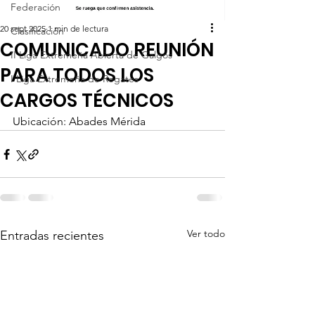
Federación
20 sept 2025
1 min de lectura
Clasificación
COMUNICADO REUNIÓN
II Liga Extremeña Abierta de Galgos
PARA TODOS LOS
I Liga Extremeña de Regates
CARGOS TÉCNICOS
Ubicación: Abades Mérida 
Ver todo
Entradas recientes